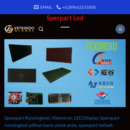
Skip
EMAIL
+6289662235808
to
CATALOGUE
Sperpart Led
content
Sparepart Runningtext, Videotron, LED Display. Sparepart
runningtext pilihan kami untuk anda, sparepart terbaik