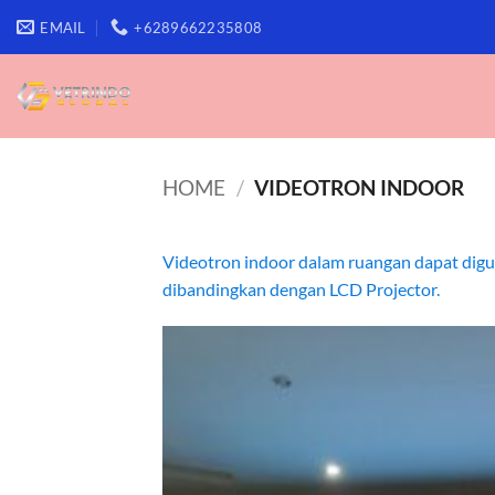
Skip
EMAIL
+6289662235808
to
content
HOME
/
VIDEOTRON INDOOR
Videotron indoor dalam ruangan dapat digu
dibandingkan dengan LCD Projector.