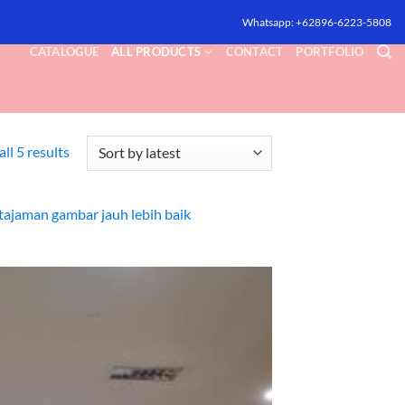
Whatsapp: +62896-6223-5808
CATALOGUE
ALL PRODUCTS
CONTACT
PORTFOLIO
Sorted
ll 5 results
by
latest
tajaman gambar jauh lebih baik
Add to
wishlist