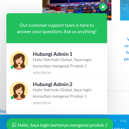
Our customer support team is here to
 Skor
Videotron Indoor
answer your questions. Ask us anything!
gital menjadi
Videotron indoor dalam ruangan
sangat penting
dapat digunakan sebagai
se
portifitas dalam
penggati LCD Projector dengan
b
Hubungi Admin 1
rtandingan
kecerahan serta ketajaman
pe
Hallo Vetrindo Global, Saya ingin
Untuk [...]
gambar [...]
konsultasi mengenai Produk :)
VIDEOTRON
Hubungi Admin 2
Hallo Vetrindo Global, Saya ingin
konsultasi mengenai Produk :)
VIDEOTRON
No images found.
ABOUT
OUR STORES
BLOG
CONTACT
FAQ
Hallo, Saya ingin bertanya mengenai produk :)