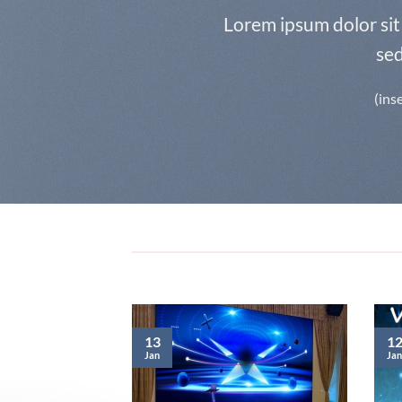
Lorem ipsum dolor sit 
se
(ins
13
1
Jan
Jan