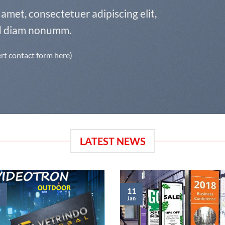
amet, consectetuer adipiscing elit,
d diam nonumm.
ert contact form here)
LATEST NEWS
11
2
Jan